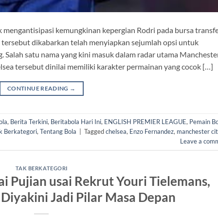
k mengantisipasi kemungkinan kepergian Rodri pada bursa transf
s tersebut dikabarkan telah menyiapkan sejumlah opsi untuk
. Salah satu nama yang kini masuk dalam radar utama Mancheste
sea tersebut dinilai memiliki karakter permainan yang cocok […]
CONTINUE READING
→
ola
,
Berita Terkini
,
Beritabola Hari Ini
,
ENGLISH PREMIER LEAGUE
,
Pemain Bo
k Berkategori
,
Tentang Bola
|
Tagged
chelsea
,
Enzo Fernandez
,
manchester cit
Leave a com
TAK BERKATEGORI
i Pujian usai Rekrut Youri Tielemans,
iyakini Jadi Pilar Masa Depan