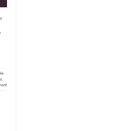
er
r
la
y
,
ment