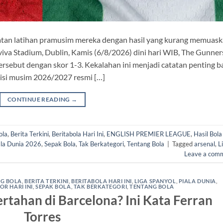
atan latihan pramusim mereka dengan hasil yang kurang memuask
viva Stadium, Dublin, Kamis (6/8/2026) dini hari WIB, The Gunner
rsebut dengan skor 1-3. Kekalahan ini menjadi catatan penting b
isi musim 2026/2027 resmi […]
CONTINUE READING
→
ola
,
Berita Terkini
,
Beritabola Hari Ini
,
ENGLISH PREMIER LEAGUE
,
Hasil Bola
ala Dunia 2026
,
Sepak Bola
,
Tak Berkategori
,
Tentang Bola
|
Tagged
arsenal
,
L
Leave a com
NG BOLA
,
BERITA TERKINI
,
BERITABOLA HARI INI
,
LIGA SPANYOL
,
PIALA DUNIA
,
OR HARI INI
,
SEPAK BOLA
,
TAK BERKATEGORI
,
TENTANG BOLA
rtahan di Barcelona? Ini Kata Ferran
Torres