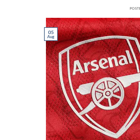
POST
05
Aug