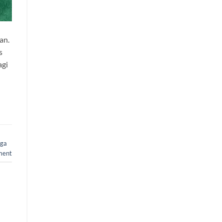
an.
s
agi
iga
ment