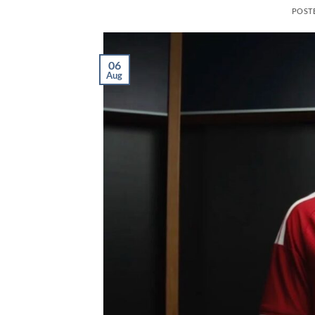
POST
06
Aug