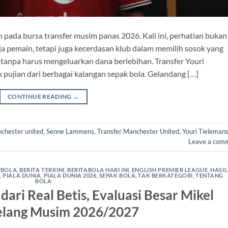
pada bursa transfer musim panas 2026. Kali ini, perhatian bukan
ja pemain, tetapi juga kecerdasan klub dalam memilih sosok yang
tanpa harus mengeluarkan dana berlebihan. Transfer Youri
 pujian dari berbagai kalangan sepak bola. Gelandang […]
CONTINUE READING
→
chester united
,
Senne Lammens
,
Transfer Manchester United
,
Youri Tieleman
Leave a com
 BOLA
,
BERITA TERKINI
,
BERITABOLA HARI INI
,
ENGLISH PREMIER LEAGUE
,
HASIL
L
,
PIALA DUNIA
,
PIALA DUNIA 2026
,
SEPAK BOLA
,
TAK BERKATEGORI
,
TENTANG
BOLA
ari Real Betis, Evaluasi Besar Mikel
Jelang Musim 2026/2027