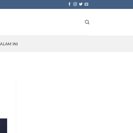
ALAM INI