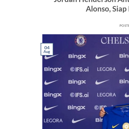
Alonso, Siap
POST
04
Aug