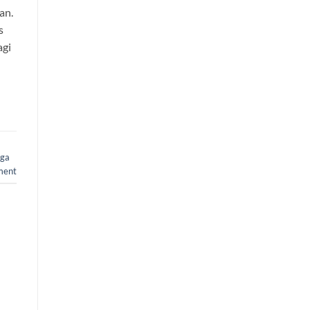
an.
s
agi
iga
ment