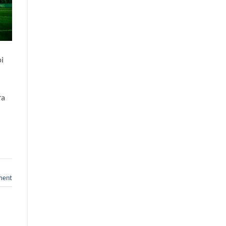
i
ra
ment