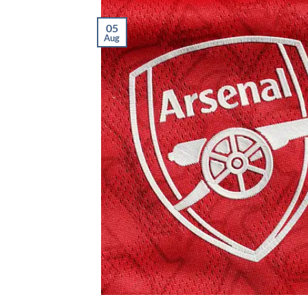
05
Aug