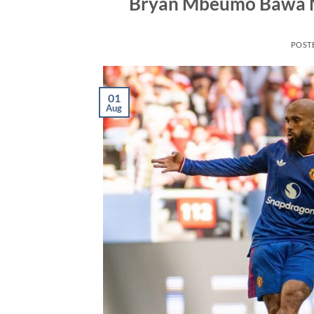
Bryan Mbeumo Bawa M
POST
01
Aug