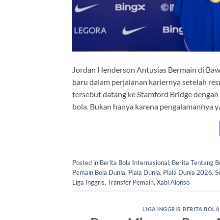
Jordan Henderson Antusias Bermain di Ba
baru dalam perjalanan kariernya setelah re
tersebut datang ke Stamford Bridge dengan 
bola. Bukan hanya karena pengalamannya yang
Posted in
Berita Bola Internasional
,
Berita Tentang B
Pemain Bola Dunia
,
Piala Dunia
,
Piala Dunia 2026
,
S
Liga Inggris
,
Transfer Pemain
,
Xabi Alonso
LIGA INGGRIS
,
BERITA BOLA