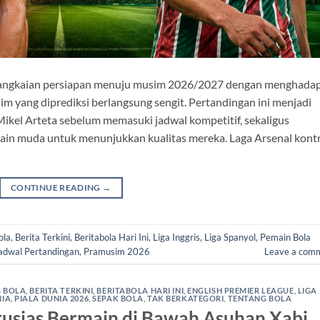
 rangkaian persiapan menuju musim 2026/2027 dengan menghadap
sim yang diprediksi berlangsung sengit. Pertandingan ini menjadi
Mikel Arteta sebelum memasuki jadwal kompetitif, sekaligus
ain muda untuk menunjukkan kualitas mereka. Laga Arsenal kont
CONTINUE READING
→
ola
,
Berita Terkini
,
Beritabola Hari Ini
,
Liga Inggris
,
Liga Spanyol
,
Pemain Bola
adwal Pertandingan
,
Pramusim 2026
Leave a com
G BOLA
,
BERITA TERKINI
,
BERITABOLA HARI INI
,
ENGLISH PREMIER LEAGUE
,
LIGA
NIA
,
PIALA DUNIA 2026
,
SEPAK BOLA
,
TAK BERKATEGORI
,
TENTANG BOLA
usias Bermain di Bawah Asuhan Xabi