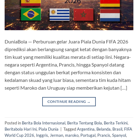
DuniaBola — Perburuan gelar Juara Piala Dunia FIFA 2026
diprediksi akan berlangsung sangat ketat dengan banyaknya
tim kuat yang memiliki kualitas merata di setiap lini. Negara-
negara seperti Argentina, Prancis, hingga Spanyol datang
dengan status unggulan berkat performa konsisten dan
kedalaman skuad yang luar biasa, sementara tim kuda hitam
seperti Maroko dan Uruguay siap memberikan kejutan […]
CONTINUE READING
→
Posted in
Berita Bola Internasional
,
Berita Tentang Bola
,
Berita Terkini
,
Beritabola Hari Ini
,
Piala Dunia
|
Tagged
Argentina
,
Belanda
,
Brasil
,
FIFA
World Cup 2026
,
Inggris
,
Jerman
,
maroko
,
Portugal
,
Prancis
,
Spanyol
,