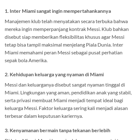
1. Inter Miami sangat ingin mempertahankannya
Manajemen klub telah menyatakan secara terbuka bahwa
mereka ingin memperpanjang kontrak Messi. Klub bahkan
disebut siap memberikan fleksibilitas khusus agar Messi
tetap bisa tampil maksimal menjelang Piala Dunia. Inter
Miami memahami peran Messi sebagai pusat perhatian
sepak bola Amerika.
2. Kehidupan keluarga yang nyaman di Miami
Messi dan keluarganya disebut sangat nyaman tinggal di
Miami. Lingkungan yang aman, pendidikan anak yang stabil,
serta privasi membuat Miami menjadi tempat ideal bagi
keluarga Messi. Faktor keluarga sering kali menjadi alasan
terbesar dalam keputusan kariernya.
3. Kenyamanan bermain tanpa tekanan berlebih