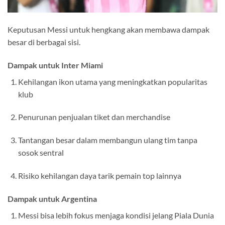
Keputusan Messi untuk hengkang akan membawa dampak
besar di berbagai sisi.
Dampak untuk Inter Miami
Kehilangan ikon utama yang meningkatkan popularitas
klub
Penurunan penjualan tiket dan merchandise
Tantangan besar dalam membangun ulang tim tanpa
sosok sentral
Risiko kehilangan daya tarik pemain top lainnya
Dampak untuk Argentina
Messi bisa lebih fokus menjaga kondisi jelang Piala Dunia