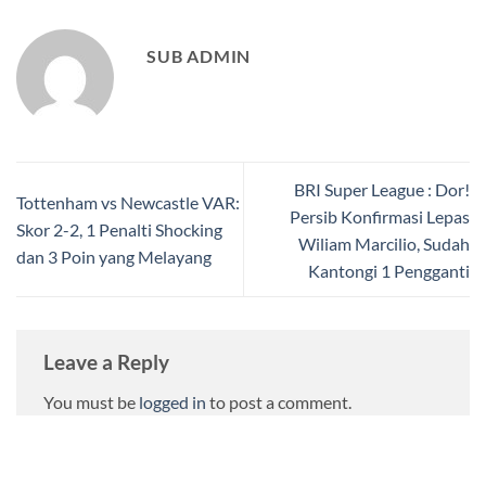
SUB ADMIN
BRI Super League : Dor!
Tottenham vs Newcastle VAR:
Persib Konfirmasi Lepas
Skor 2-2, 1 Penalti Shocking
Wiliam Marcilio, Sudah
dan 3 Poin yang Melayang
Kantongi 1 Pengganti
Leave a Reply
You must be
logged in
to post a comment.