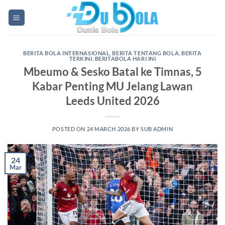
Skip
to
content
BERITA BOLA INTERNASIONAL
,
BERITA TENTANG BOLA
,
BERITA
TERKINI
,
BERITABOLA HARI INI
Mbeumo & Sesko Batal ke Timnas, 5
Kabar Penting MU Jelang Lawan
Leeds United 2026
POSTED ON
24 MARCH 2026
BY
SUB ADMIN
24
Mar